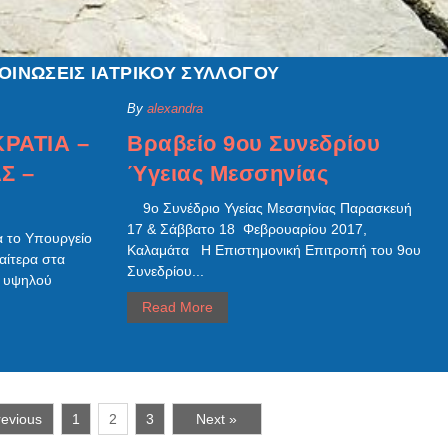
ΟΙΝΩΣΕΙΣ ΙΑΤΡΙΚΟΥ ΣΥΛΛΟΓΟΥ
By
alexandra
ΡΑΤΙΑ –
Βραβείο 9ου Συνεδρίου
Σ –
Ύγειας Μεσσηνίας
9ο Συνέδριο Υγείας Μεσσηνίας Παρασκευή
17 & Σάββατο 18 Φεβρουαρίου 2017,
α το Υπουργείο
Καλαμάτα Η Επιστημονική Επιτροπή του 9ου
ιαίτερα στα
Συνεδρίου...
ς υψηλού
Read More
revious
1
2
3
Next »