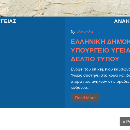
ΥΓΕΙΑΣ
ΑΝΑΚ
By
alexandra
ΕΛΛΗΝΙΚΗ ΔΗΜΟΚ
ΥΠΟΥΡΓΕΙΟ ΥΓΕΙΑ
ΔΕΛΤΙΟ ΤΥΠΟΥ
Ενόψει του επικείμενου καύσων
Υγείας συστήνει στο κοινό και ιδ
άτομα που ανήκουν στις ομάδε
κινδύνου,...
Read More
« P